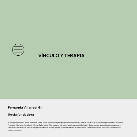
VÍNCULO Y TERAPIA
Fernanda Villarreal Gil
Socia fundadora
Psicóloga clínica de la Universidad de los Andes con especialidad en psicoterapia de adolescentes y adultos. Postítulo en Psicoterapia psicoanalítica relacional,
Programa Tutorial de Acreditación Clínica. Diplomado en Técnicas proyectivas de la Universidad Adolfo Ibáñez. Experiencia en psicodiagnóstico y proceso
terapéutico en temáticas de consumo problemático de alcohol y drogas, trauma, trastorno de personalidad, cuadros depresivos y ansiosos, adolescencia y
trabajo con padres.