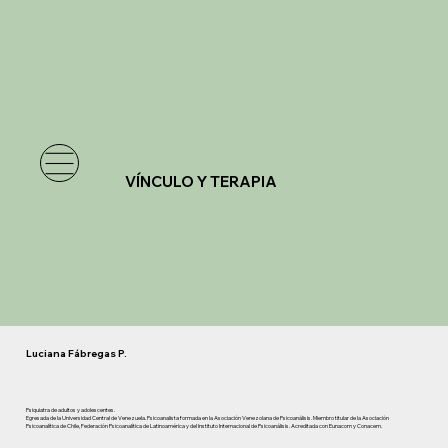
VÍNCULO Y TERAPIA
Luciana Fábregas P.
Psiquiatra de adultos y adolescentes.
Egresada de la Universidad Central de Venezuela. Psicoanalista formada en la Asociación Venezolana de Psicoanálisis. Miembro titular de la Asociación
Psicoanalítica de Chile, Federación Psicoanalítica de Latinoamérica y del Instituto Internacional de Psicoanálisis. Acreditada con Eunacom y Conacem.