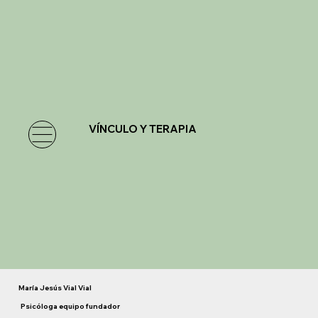
VÍNCULO Y TERAPIA
María Jesús Vial Vial
Psicóloga equipo fundador