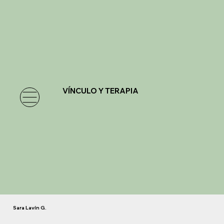
VÍNCULO Y TERAPIA
Sara Lavín G.